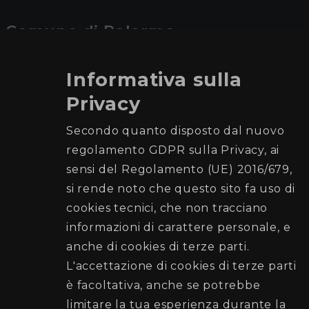
Comune di Palermo
L’Autorità Garante per le persone
Informativa sulla
con disabilità
Privacy
Recapiti e Contatti
Secondo quanto disposto dal nuovo
Sede:Palazzo Natale - Via Garibaldi, 26, 90133
regolamento GDPR sulla Privacy, ai
Palermo
sensi del Regolamento (UE) 2016/679,
Posta elettronica:
si rende noto che questo sito fa uso di
garantedisabilita@comune.palermo.it
cookies tecnici, che non tracciano
Telefono:
331 7558894
informazioni di carattere personale, e
anche di cookies di terze parti.
Seguici su
L'accettazione di cookies di terze parti
è facoltativa, anche se potrebbe
limitare la tua esperienza durante la