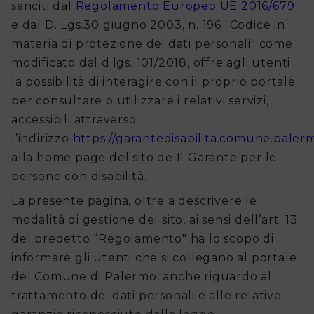
sanciti dal
Regolamento Europeo UE 2016/679
disabilità
e dal D. Lgs.30 giugno 2003, n. 196 "Codice in
materia di protezione dei dati personali" come
Il
modificato dal d.lgs. 101/2018, offre agli utenti
Garante
la possibilità di interagire con il proprio portale
per consultare o utilizzare i relativi servizi,
Il
accessibili attraverso
Comitato
l’indirizzo
https://garantedisabilita.comune.paler
alla home page del sito de Il Garante per le
In
persone con disabilità.
primo
La presente pagina, oltre a descrivere le
modalità di gestione del sito, ai sensi dell’art. 13
piano
del predetto “Regolamento" ha lo scopo di
Iniziative
informare gli utenti che si collegano al portale
del Comune di Palermo, anche riguardo al
FAQ
trattamento dei dati personali e alle relative