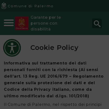
Comune di Palermo
Garante per le
Comune
persone con
di
disabilità
Palermo
Cookie Policy
Home
L’Autorità
Informativa sul trattamento dei dati
Garante
personali forniti con la richiesta (Ai sensi
dell’art. 13 Reg. UE 2016/679 – Regolamento
per
generale sulla protezione dei dati e del
le
Codice della Privacy italiano, come da
ultimo modificato dal d.lgs. 101/2018)
persone
Il Comune di Palermo, nel rispetto dei principi
con