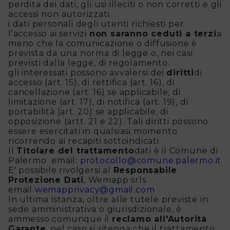
perdita dei dati, gli usi illeciti o non corretti e gli
accessi non autorizzati.
i dati personali degli utenti richiesti per
l'accesso ai servizi
non saranno ceduti a terzi
a
meno che la comunicazione o diffusione è
prevista da una norma di legge o, nei casi
previsti dalla legge, di regolamento.
gli interessati possono avvalersi dei
diritti
di
accesso (art. 15), di rettifica (art. 16), di
cancellazione (art. 16) se applicabile, di
limitazione (art. 17), di notifica (art. 19), di
portabilità (art. 20) se applicabile, di
opposizione (artt. 21 e 22). Tali diritti possono
essere esercitati in qualsiasi momento
ricorrendo ai recapiti sottoindicati.
Il
Titolare del trattamento
dati è il Comune di
Palermo email:
protocollo@comune.palermo.it
E' possibile rivolgersi al
Responsabile
Protezione Dati
, Wemapp srls
email
wemapprivacy@gmail.com
In ultima istanza, oltre alle tutele previste in
sede amministrativa o giurisdizionale, è
ammesso comunque il
reclamo all'Autorità
Garante
, nel caso si ritenga che il trattamento