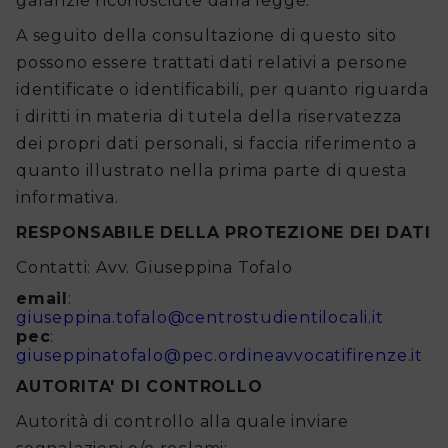
garanzie riconosciute dalla legge.
-
A seguito della consultazione di questo sito
Domande
possono essere trattati dati relativi a persone
frequenti
identificate o identificabili, per quanto riguarda
i diritti in materia di tutela della riservatezza
Documenti
dei propri dati personali, si faccia riferimento a
e
quanto illustrato nella prima parte di questa
informativa.
modulistica
RESPONSABILE DELLA PROTEZIONE DEI DATI
Contatti
Contatti: Avv. Giuseppina Tofalo
email
:
giuseppina.tofalo@centrostudientilocali.it
pec
:
giuseppinatofalo@pec.ordineavvocatifirenze.it
AUTORITA' DI CONTROLLO
Autorità di controllo alla quale inviare