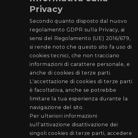
con disabilità
Privacy
Recapiti e Contatti
Secondo quanto disposto dal nuovo
Sede:Palazzo Natale - Via Garibaldi, 26, 90133
regolamento GDPR sulla Privacy, ai
Palermo
sensi del Regolamento (UE) 2016/679,
Posta elettronica:
si rende noto che questo sito fa uso di
garantedisabilita@comune.palermo.it
cookies tecnici, che non tracciano
Telefono:
331 7558894
informazioni di carattere personale, e
anche di cookies di terze parti.
Seguici su
L'accettazione di cookies di terze parti
è facoltativa, anche se potrebbe
limitare la tua esperienza durante la
navigazione del sito.
Per ulteriori informazioni
sull'attivazione disattivazione dei
singoli cookies di terze parti, accedere