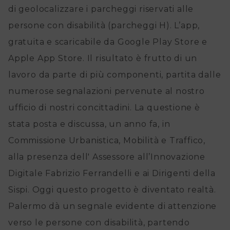
-
di geolocalizzare i parcheggi riservati alle
Domande
persone con disabilità (parcheggi H). L’app,
frequenti
gratuita e scaricabile da Google Play Store e
Apple App Store. Il risultato è frutto di un
Documenti
lavoro da parte di più componenti, partita dalle
e
numerose segnalazioni pervenute al nostro
modulistica
ufficio di nostri concittadini. La questione è
stata posta e discussa, un anno fa, in
Contatti
Commissione Urbanistica, Mobilità e Traffico,
alla presenza dell' Assessore all’Innovazione
Digitale Fabrizio Ferrandelli e ai Dirigenti della
Sispi. Oggi questo progetto è diventato realtà.
Palermo dà un segnale evidente di attenzione
verso le persone con disabilità, partendo