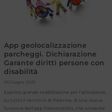
disabilità
Il
Garante
Il
App geolocalizzazione
Comitato
parcheggi. Dichiarazione
In
Garante diritti persone con
primo
disabilità
piano
06 Giugno 2025
Iniziative
Esprimo grande soddisfazione per l'attivazione,
su tutto il territorio di Palermo, di una nuova
FAQ
funzione dell’app Palermobilità, che consente