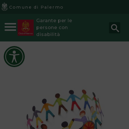
Comune di Palermo
Garante per le
Comune
persone con
di
disabilità
Palermo
Home
L’Autorità
Garante
per
le
persone
con